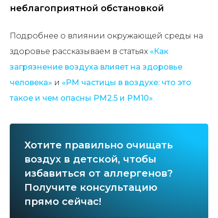
неблагоприятной обстановкой
Подробнее о влиянии окружающей среды на
здоровье рассказываем в статьях
«Как
загрязнение воздуха влияет на здоровье
человека»
и
«PM частицы в воздухе: что это
такое и чем опасны PM2.5 и PM10»
.
Хотите правильно очищать
воздух в детской, чтобы
избавиться от аллергенов?
Получите консультацию
прямо сейчас!