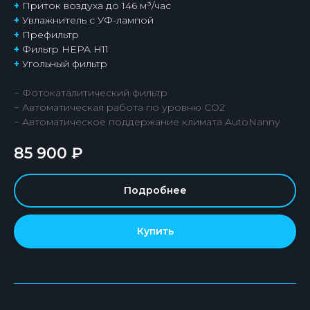
+
Приток воздуха до 146 м³/час
+
Увлажнитель с УФ-лампой
+
Префильтр
+
Фильтр HEPA H11
+
Угольный фильтр
− Фотокаталитический фильтр
− Автоматическая работа по уровню СО2
− Автоматическое поддержание климата AutoNanny
85 900
₽
Подробнее
Купить