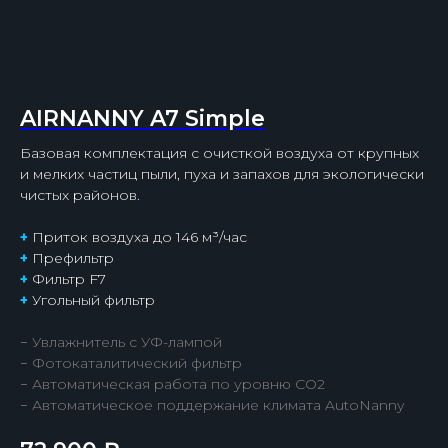
AIRNANNY A7 Simple
Базовая комплектация с очисткой воздуха от крупных
и мелких частиц пыли, пуха и запахов для экологически
чистых районов.
+
Приток воздуха до 146 м³/час
+
Префильтр
+
Фильтр F7
+
Угольный фильтр
− Увлажнитель с УФ-лампой
− Фотокаталитический фильтр
− Автоматическая работа по уровню СО2
− Автоматическое поддержание климата AutoNanny