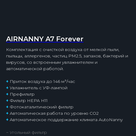
AIRNANNY A7 Forever
Комплектация с очисткой воздуха от мелкой пыли,
пыльцы, аллергенов, частиц PM2.5, запахов, бактерий и
вирусов, со встроенным увлажнителем и
автоматической работой.
+
Приток воздуха до 146 м³/час
+
Увлажнитель с УФ-лампой
+
Префильтр
+
Фильтр HEPA H11
+
Фотокаталитический фильтр
+
Автоматическая работа по уровню СО2
+
Автоматическое поддержание климата AutoNanny
− Угольный фильтр