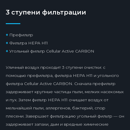
3 ступени фильтрации
Управление из любой точки
мира
+
Префильтр
+
Фильтра HEPA H11
+
Угольный фильтр Cellular Active CARBON
ATMEEX AIRNANNY можно управлять из любой
точки мира с помощью приложений на базе
Android и iOS. В приложениях можно менять
Уличный воздух проходит 3 ступени очистки: с
режимы работы, включить увлажнитель,
помощью префильтра, фильтра HEPA H11 и угольного
настроить температуру воздуха и скорость его
подачи. Из одного приложения можно
фильтра Cellular Active CARBON. Сначала префильтр
управлять несколькими устройствами
задерживает крупные частицы пыли, мелких насекомых
ATMEEX, задавать для них расписания работы
и пух. Затем фильтр HEPA H11 очищает воздух от
в зависимости от вашего присутствия дома.
Кроме того, в приложениях можно
мельчайшей пыли, аллергенов, бактерий, спор
посмотреть, как менялись показатели
плесени. Завершает фильтрацию угольный фильтр — он
температуры, влажности и содержания CO₂ в
задерживает запахи, дым и вредные химические
течение дня.