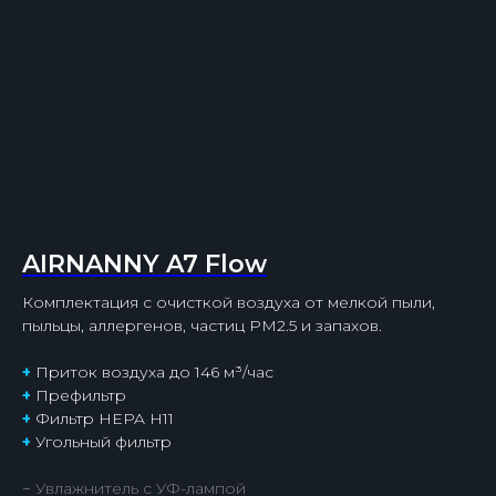
AIRNANNY A7 Flow
Комплектация с очисткой воздуха от мелкой пыли,
пыльцы, аллергенов, частиц PM2.5 и запахов.
+
Приток воздуха до 146 м³/час
+
Префильтр
+
Фильтр HEPA H11
+
Угольный фильтр
− Увлажнитель с УФ-лампой