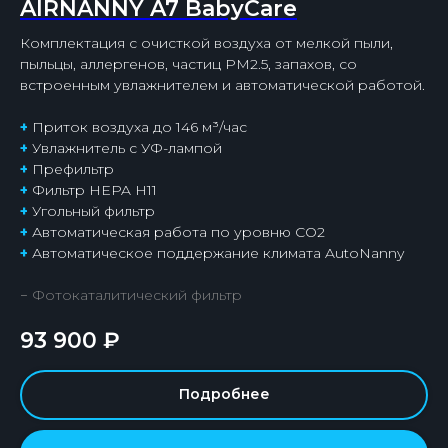
AIRNANNY A7 BabyCare
Комплектация с очисткой воздуха от мелкой пыли,
пыльцы, аллергенов, частиц PM2.5, запахов, со
встроенным увлажнителем и автоматической работой.
+
Приток воздуха до 146 м³/час
+
Увлажнитель с УФ-лампой
+
Префильтр
+
Фильтр HEPA H11
+
Угольный фильтр
+
Автоматическая работа по уровню СО2
+
Автоматическое поддержание климата AutoNanny
− Фотокаталитический фильтр
93 900
₽
Подробнее