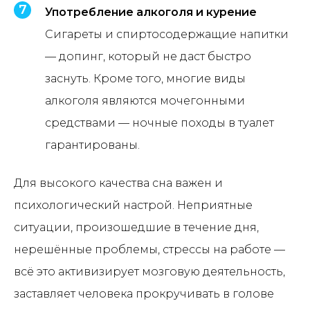
Поделитесь в социальных сетях!
Употребление алкоголя и курение
А также оставьте
комментарий,
нам важно ваше мнение.
Сигареты и спиртосодержащие напитки
— допинг, который не даст быстро
заснуть. Кроме того, многие виды
алкоголя являются мочегонными
средствами — ночные походы в туалет
гарантированы.
Для высокого качества сна важен и
психологический настрой. Неприятные
ситуации, произошедшие в течение дня,
нерешённые проблемы, стрессы на работе —
всё это активизирует мозговую деятельность,
заставляет человека прокручивать в голове