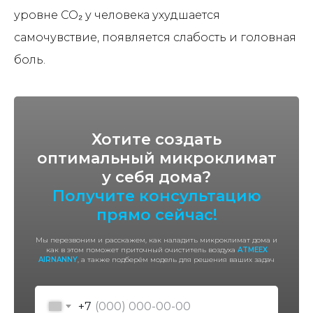
уровне CO₂ у человека ухудшается
самочувствие, появляется слабость и головная
боль.
Хотите создать
оптимальный микроклимат
у себя дома?
Получите консультацию
прямо сейчас!
Мы перезвоним и расскажем, как наладить микроклимат дома и
как в этом поможет приточный очиститель воздуха
ATMEEX
AIRNANNY
, а также подберём модель для решения ваших задач
+7