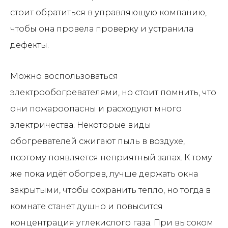
стоит обратиться в управляющую компанию,
чтобы она провела проверку и устранила
дефекты.
Хотите поблагодарить за статью?
Можно воспользоваться
Поделитесь в социальных сетях!
А также оставьте
комментарий,
электрообогревателями, но стоит помнить, что
нам важно ваше мнение.
они пожароопасны и расходуют много
электричества. Некоторые виды
обогревателей сжигают пыль в воздухе,
поэтому появляется неприятный запах. К тому
же пока идёт обогрев, лучше держать окна
закрытыми, чтобы сохранить тепло, но тогда в
комнате станет душно и повысится
концентрация углекислого газа. При высоком