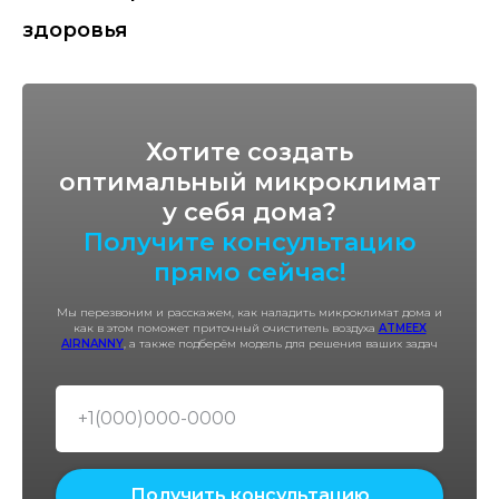
здоровья
Хотите создать
оптимальный микроклимат
у себя дома?
Получите консультацию
прямо сейчас!
Мы перезвоним и расскажем, как наладить микроклимат дома и
как в этом поможет приточный очиститель воздуха
ATMEEX
AIRNANNY
, а также подберём модель для решения ваших задач
Хотите поблагодарить за статью?
Поделитесь в социальных сетях!
А также оставьте
комментарий,
нам важно ваше мнение.
Получить консультацию