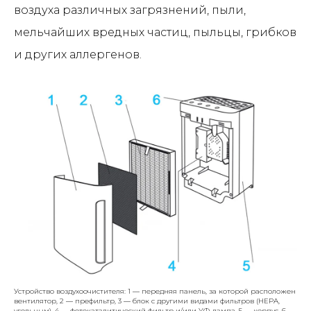
воздуха различных загрязнений, пыли,
мельчайших вредных частиц, пыльцы, грибков
и других аллергенов.
Устройство воздухоочистителя: 1
—
передняя панель, за которой расположен
вентилятор, 2
—
префильтр, 3
—
блок с другими видами фильтров (HEPA,
угольным), 4
—
фотокаталитический фильтр и/или УФ-лампа, 5
—
корпус, 6
—