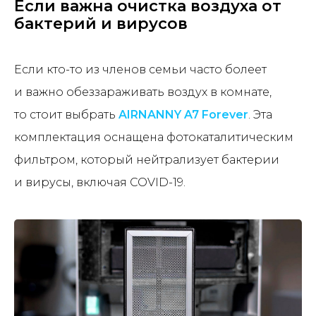
Если важна очистка воздуха от
бактерий и вирусов
Если кто-то из членов семьи часто болеет
и важно обеззараживать воздух в комнате,
то стоит выбрать
AIRNANNY A7 Forever
. Эта
комплектация оснащена фотокаталитическим
Хотите поблагодарить за статью?
Поделитесь в социальных сетях!
фильтром, который нейтрализует бактерии
А также оставьте
комментарий,
нам важно ваше мнение.
и вирусы, включая COVID-19.